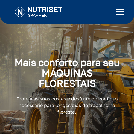
Mais conforto para seu
MÁQUINAS
FLORESTAIS
Proteja as suas costas e desfrute do conforto
necessário para longos dias de trabalho na
floresta.