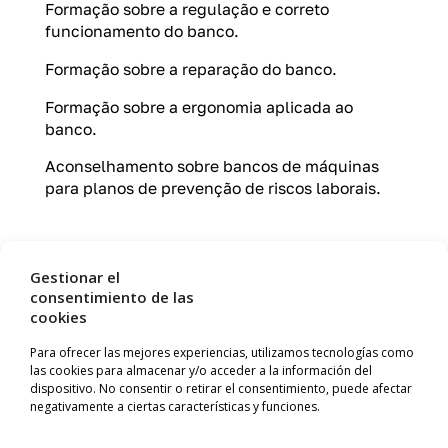
Formação sobre a regulação e correto
funcionamento do banco.
Formação sobre a reparação do banco.
Formação sobre a ergonomia aplicada ao
banco.
Aconselhamento sobre bancos de máquinas
para planos de prevenção de riscos laborais.
Garantia
Gestionar el
consentimiento de las
Resolvemos qualquer incidente com o seu
cookies
banco GRAMMER comprado na NUTRISET,
Para ofrecer las mejores experiencias, utilizamos tecnologías como
sempre que estiver dentro do período de
las cookies para almacenar y/o acceder a la información del
Garantia. Mesmo que não esteja, podemos
dispositivo. No consentir o retirar el consentimiento, puede afectar
ajudar na substituição ou reparação.
negativamente a ciertas características y funciones.