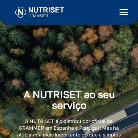
A NUTRISET ao seu
serviço
A NUTRISET é o distribuidor oficial da
GRAMMER em Espanha e Portugal. Mas há
algo ainda mais importante do que a simples