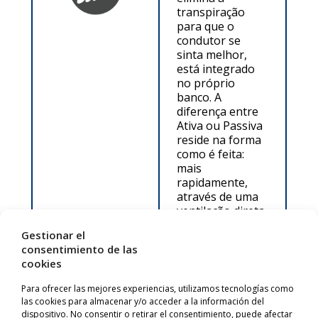
transpiração
para que o
condutor se
sinta melhor,
está integrado
no próprio
banco. A
diferença entre
Ativa ou Passiva
reside na forma
como é feita:
mais
rapidamente,
através de uma
ventilação direta
no interior do
Gestionar el
banco,
consentimiento de las
impulsionada
cookies
por ventiladores
integrados; ou
Para ofrecer las mejores experiencias, utilizamos tecnologías como
mais lentamente,
las cookies para almacenar y/o acceder a la información del
através de um
dispositivo. No consentir o retirar el consentimiento, puede afectar