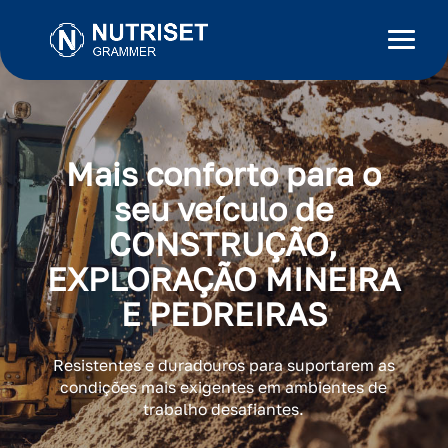
Mais conforto para o
seu veículo de
CONSTRUÇÃO,
EXPLORAÇÃO MINEIRA
E PEDREIRAS
Resistentes e duradouros para suportarem as
condições mais exigentes em ambientes de
trabalho desafiantes.