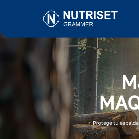
M
MAQ
Protege tu espalda 