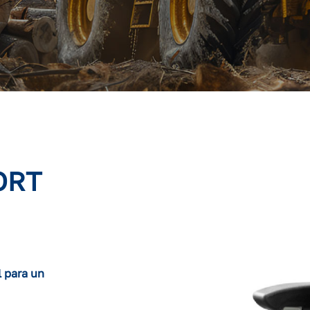
ORT
l para un