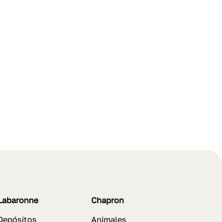
Labaronne
Chapron
Depósitos
Animales