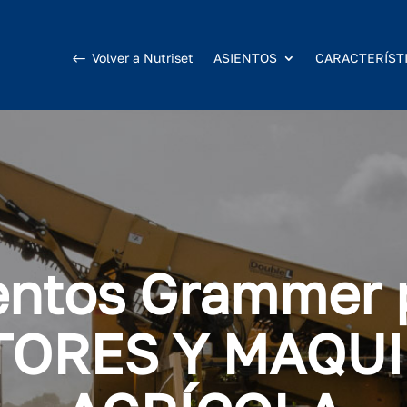
Volver a Nutriset
ASIENTOS
CARACTERÍST
entos Grammer 
TORES Y MAQUI