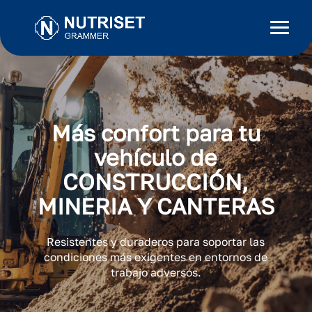
Más confort para tu
vehículo de
CONSTRUCCIÓN,
MINERIA Y CANTERAS
Resistentes y duraderos para soportar las
condiciones más exigentes en entornos de
trabajo adversos.