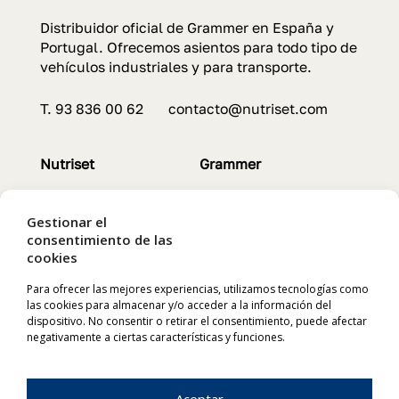
Distribuidor oficial de Grammer en España y
Portugal. Ofrecemos asientos para todo tipo de
vehículos industriales y para transporte.
T. 93 836 00 62 contacto@nutriset.com
Nutriset
Grammer
Servicios
Asientos
Contacto
Características
Gestionar el
Servicios
consentimiento de las
cookies
Para ofrecer las mejores experiencias, utilizamos tecnologías como
Chapron
Labaronne
las cookies para almacenar y/o acceder a la información del
dispositivo. No consentir o retirar el consentimiento, puede afectar
Animales
Depósitos flexibles
negativamente a ciertas características y funciones.
Productos
Características
Características
Instalación
Aceptar