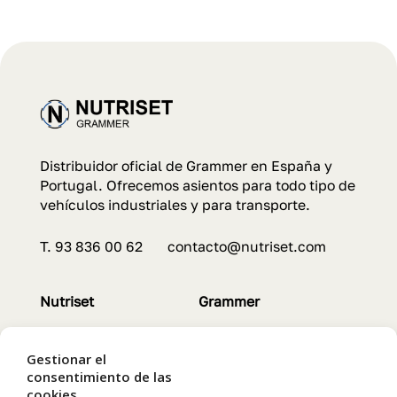
Distribuidor oficial de Grammer en España y
Portugal. Ofrecemos asientos para todo tipo de
vehículos industriales y para transporte.
T. 93 836 00 62 contacto@nutriset.com
Nutriset
Grammer
Servicios
Asientos
Contacto
Características
Gestionar el
Servicios
consentimiento de las
cookies