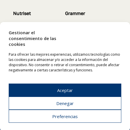
Nutriset
Grammer
Servicios
Asientos
Contacto
Características
Gestionar el
Servicios
consentimiento de las
cookies
Para ofrecer las mejores experiencias, utilizamos tecnologías como
Chapron
Labaronne
las cookies para almacenar y/o acceder a la información del
dispositivo. No consentir o retirar el consentimiento, puede afectar
Animales
Depósitos flexibles
negativamente a ciertas características y funciones.
Productos
Características
Características
Instalación
Aceptar
Denegar
NUTRISET S.L. | Pol. Ind. El Cortés | 08262 Callús (Barcelona)
Preferencias
Avíso Legal
–
Política de Privacidad
–
Política de Cookies