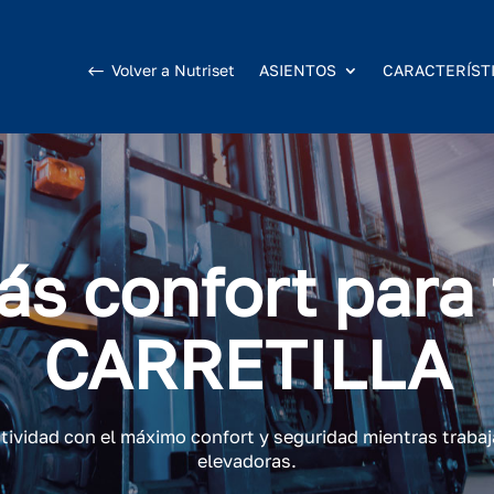
Volver a Nutriset
ASIENTOS
CARACTERÍST
ás confort para 
CARRETILLA
tividad con el máximo confort y seguridad mientras trabaja
elevadoras.