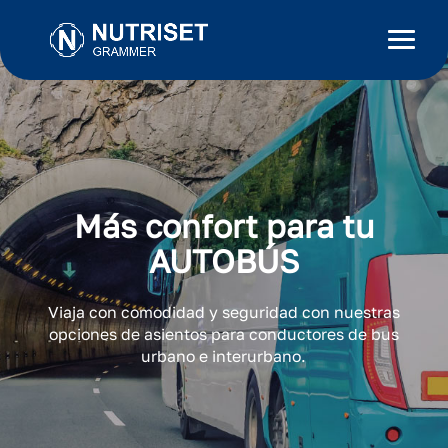
Más confort para tu
AUTOBÚS
Viaja con comodidad y seguridad con nuestras
opciones de asientos para conductores de bus
urbano e interurbano.