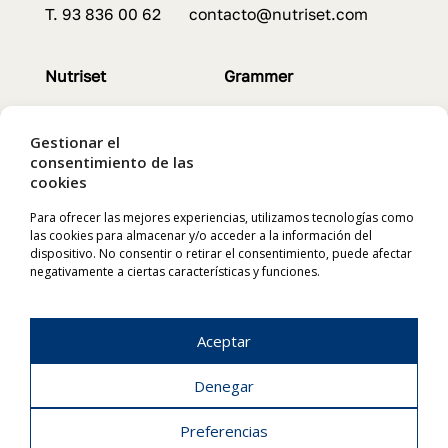
T. 93 836 00 62 contacto@nutriset.com
Nutriset
Grammer
Servicios
Asientos
Contacto
Características
Gestionar el
Servicios
consentimiento de las
cookies
Chapron
Labaronne
Para ofrecer las mejores experiencias, utilizamos tecnologías como
las cookies para almacenar y/o acceder a la información del
dispositivo. No consentir o retirar el consentimiento, puede afectar
Animales
Depósitos flexibles
negativamente a ciertas características y funciones.
Productos
Características
Características
Instalación
Aceptar
Denegar
NUTRISET S.L. | Pol. Ind. El Cortés | 08262 Callús (Barcelona)
Preferencias
Avíso Legal
–
Política de Privacidad
–
Política de Cookies