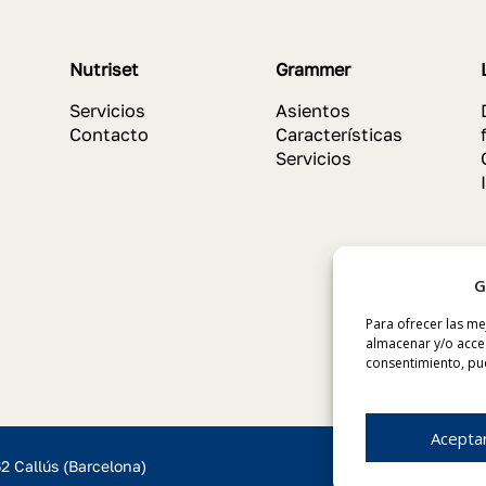
Nutriset
Grammer
Servicios
Asientos
Contacto
Características
Servicios
G
Para ofrecer las me
almacenar y/o acced
consentimiento, pue
Acepta
62 Callús (Barcelona)
Avíso Legal
–
P