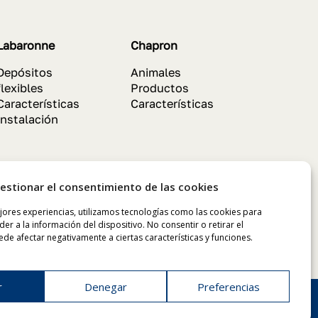
Labaronne
Chapron
Depósitos
Animales
flexibles
Productos
Características
Características
Instalación
estionar el consentimiento de las cookies
jores experiencias, utilizamos tecnologías como las cookies para
er a la información del dispositivo. No consentir o retirar el
de afectar negativamente a ciertas características y funciones.
r
Denegar
Preferencias
olítica de Privacidad
–
Política de Cookies