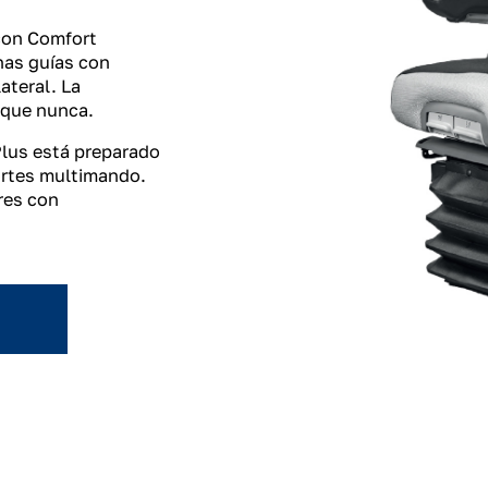
con Comfort
unas guías con
lateral. La
 que nunca.
Plus está preparado
ortes multimando.
res con