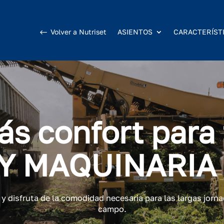
Volver a Nutriset
ASIENTOS
CARACTERÍST
ás confort para 
Y MAQUINARIA
y disfruta de la comodidad necesaria para las largas jorna
campo.